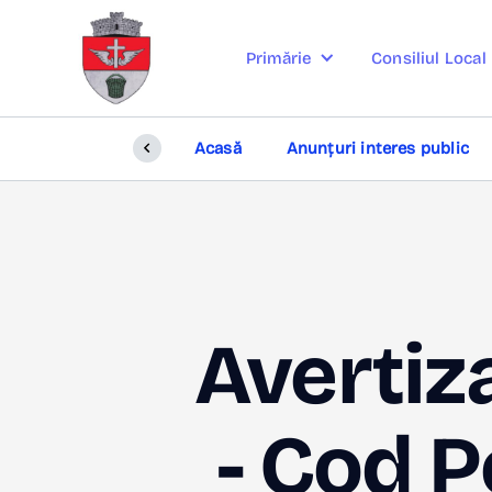
Consiliul Local
Primărie
Acasă
Anunțuri interes public
Averti
- Cod P