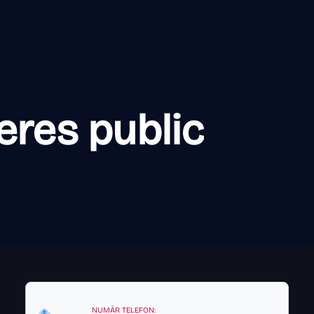
eres public
NUMĂR TELEFON: