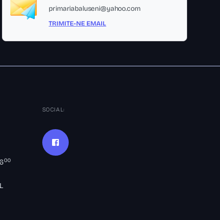
primariabaluseni@yahoo.com
TRIMITE-NE EMAIL
SOCIAL:
00
16
L