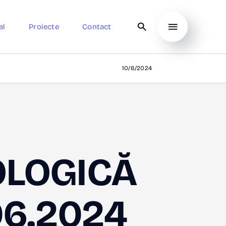
al
Proiecte
Contact
10/6/2024
OLOGICĂ
.06.2024