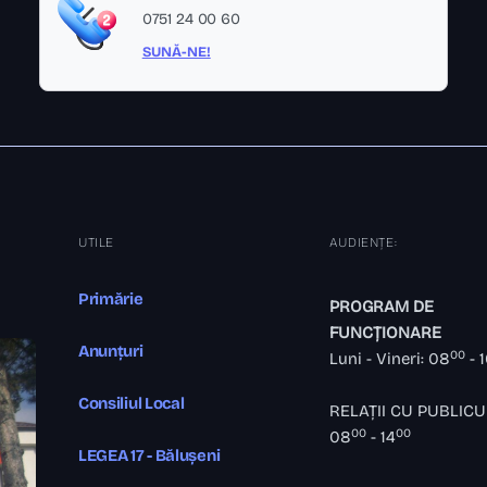
0751 24 00 60
SUNĂ-NE!
UTILE
AUDIENȚE:
Primărie
PROGRAM DE
FUNCȚIONARE
Anunțuri
00
Luni - Vineri: 08
- 
Consiliul Local
RELAȚII CU PUBLICU
00
00
08
- 14
LEGEA 17 - Bălușeni