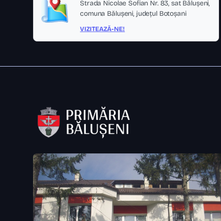
Strada Nicolae Sofian Nr. 83, sat Bălușeni,
comuna Bălușeni, județul Botoșani
VIZITEAZĂ-NE!