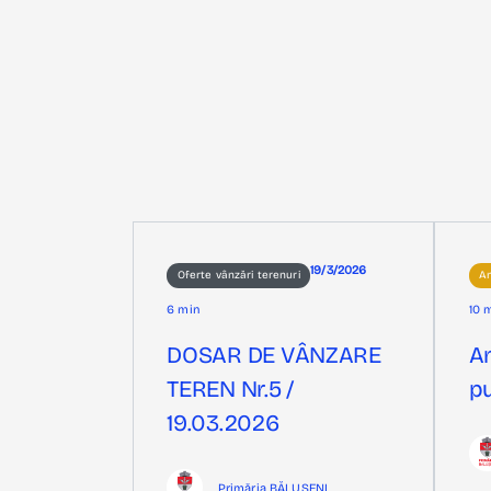
19/3/2026
Oferte vânzări terenuri
An
6 min
10 
DOSAR DE VÂNZARE
A
TEREN Nr.5 /
pu
19.03.2026
Primăria BĂLUȘENI