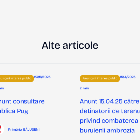
Alte articole
23/5/2025
15/4/2025
unțuri interes public
Anunțuri interes public
min
2 min
nunt consultare
Anunt 15.04.25 către
blica Pug
detinatorii de terenu
privind combaterea
buruienii ambrozia
Primăria BĂLUȘENI