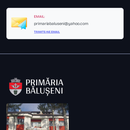
EMAIL:
primariabaluseni@yahoo.com
TRIMITE-NE EMAIL