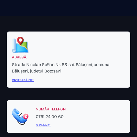
ADRESĂ:
Strada Nicolae Sofian Nr. 83, sat Bălușeni, comuna
Bălușeni, județul Botoșani
VIZITEAZĂ-NE!
NUMĂR TELEFON:
0751 24 00 60
SUNĂ-NE!