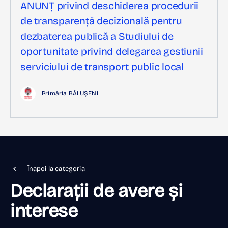
ANUNȚ privind deschiderea procedurii
de transparență decizională pentru
dezbaterea publică a Studiului de
oportunitate privind delegarea gestiunii
serviciului de transport public local
Primăria BĂLUȘENI
Înapoi la categoria
Declarații de avere și
interese